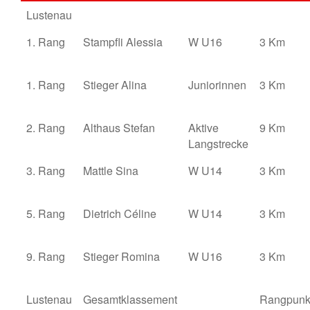
Lustenau
1. Rang
Stampfli Alessia
W U16
3 Km
1. Rang
Stieger Alina
Juniorinnen
3 Km
2. Rang
Althaus Stefan
Aktive
9 Km
Langstrecke
3. Rang
Mattle Sina
W U14
3 Km
5. Rang
Dietrich Céline
W U14
3 Km
9. Rang
Stieger Romina
W U16
3 Km
Lustenau
Gesamtklassement
Rangpunk