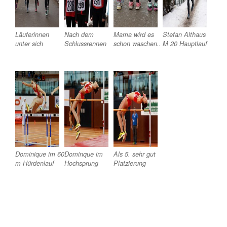
Läuferinnen
Nach dem
Mama wird es
Stefan Althaus
unter sich
Schlussrennen
schon waschen..
M 20 Hauptlauf
Dominique im 60
Dominque im
Als 5. sehr gut
m Hürdenlauf
Hochsprung
Platzierung