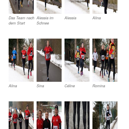
Das Team nach
Alessia im
Alessia
Alina
dem Start
Schnee
Alina
Sina
Céline
Romina